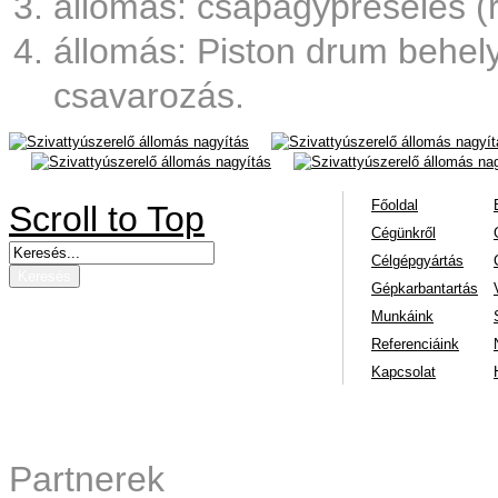
állomás: csapágypréselés (r
állomás: Piston drum behe
csavarozás.
nagyítás
nagyít
nagyítás
na
Főoldal
Scroll to Top
Cégünkről
Célgépgyártás
Gépkarbantartás
Munkáink
Referenciáink
Kapcsolat
Partnerek