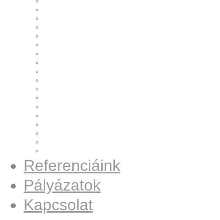
Fűszerkeverő
Golyóprés állomás
Szivattyúszerelő állomás
Vision rendszer
Forgórész pihentető állomás
Fúró-menetelő egységek
Maróegység
Nagyfeszültség vizsgáló
Papírszalag leadó
Pulley csapágyprés
Run-Out ellenőrző állomás
Síkköszörű berendezés
Szignáló jeladó
Csavarozó állomás
Pulley csavarozó állomás
Hordóprés
Gázpalack forgató
Fúró–menetelő–daraboló állomás
Referenciáink
Pályázatok
Kapcsolat