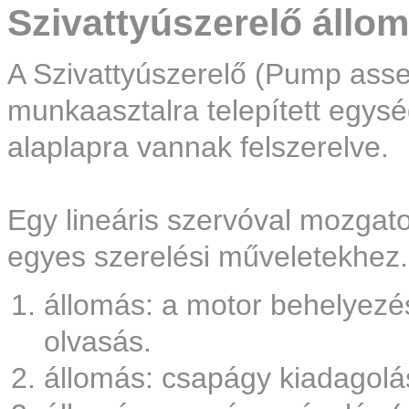
Szivattyúszerelő állo
A Szivattyúszerelő (Pump asse
munkaasztalra telepített egys
alaplapra vannak felszerelve.
Egy lineáris szervóval mozgatot
egyes szerelési műveletekhez.
állomás: a motor behelyezé
olvasás.
állomás: csapágy kiadagolás