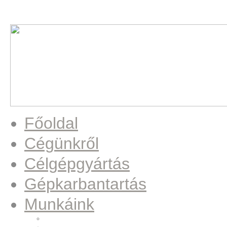
Főoldal
Cégünkről
Célgépgyártás
Gépkarbantartás
Munkáink
Beültető állomás