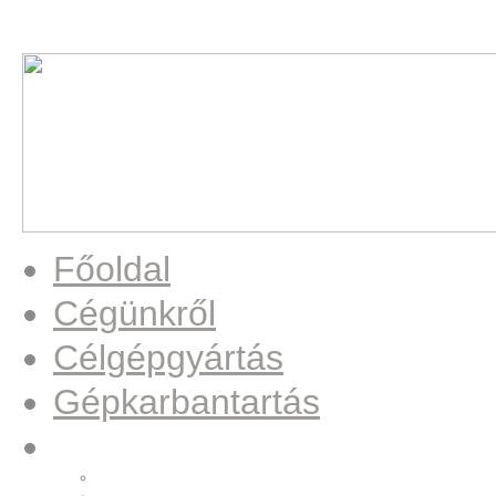
Főoldal
Cégünkről
Célgépgyártás
Gépkarbantartás
Munkáink
Beültető állomás