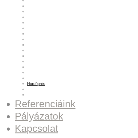
Fűszerkeverő
Golyóprés állomás
Szivattyúszerelő állomás
Vision rendszer
Forgórész pihentető állomás
Fúró-menetelő egységek
Maróegység
Nagyfeszültség vizsgáló
Papírszalag leadó
Pulley csapágyprés
Run-Out ellenőrző állomás
Síkköszörű berendezés
Szignáló jeladó
Csavarozó állomás
Pulley csavarozó állomás
Hordóprés
Gázpalack forgató
Fúró–menetelő–daraboló állomás
Referenciáink
Pályázatok
Kapcsolat