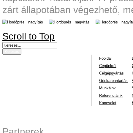
zárt állapotában végezhető, mel
nagyítás
nagyítás
nagyít
Scroll to Top
Főoldal
Cégünkről
Célgépgyártás
Gépkarbantartás
Munkáink
Referenciáink
Kapcsolat
Partnerek