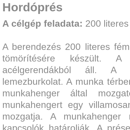
Hordóprés
A célgép feladata:
200 litere
A berendezés 200 literes f
tömörítésére készült. A 
acélgerendákból áll. A b
lemezburkolat. A munka térben
munkahenger által mozgat
munkahengert egy villamosan
mozgatja. A munkahenger m
kapcsolók határolják. A prés