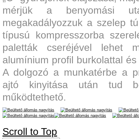
mérjük a benyomási uta
megakadályozzuk a szelep túl
típusú kompresszorba szere
paletták cseréjével lehet 
alumínium profil burkolattal és
A dolgozó a munkatérbe a p
ajtó kinyitása után tud be
működtethető.
nagyítás
nagyítás
nagyítás
nagyítás
Scroll to Top