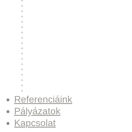
Fűszerkeverő
Golyóprés állomás
Szivattyúszerelő állomás
Vision rendszer
Forgórész pihentető állomás
Fúró-menetelő egységek
Maróegység
Nagyfeszültség vizsgáló
Papírszalag leadó
Pulley csapágyprés
Run-Out ellenőrző állomás
Síkköszörű berendezés
Szignáló jeladó
Csavarozó állomás
Pulley csavarozó állomás
Hordóprés
Gázpalack forgató
Fúró–menetelő–daraboló állomás
Referenciáink
Pályázatok
Kapcsolat