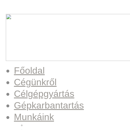
Főoldal
Cégünkről
Célgépgyártás
Gépkarbantartás
Munkáink
Beültető állomás