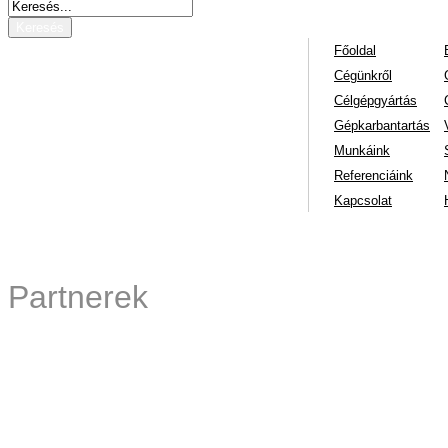
Főoldal
Cégünkről
Célgépgyártás
Gépkarbantartás
Munkáink
Referenciáink
Kapcsolat
Partnerek