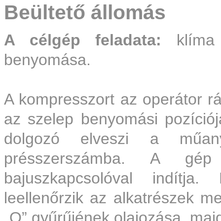
Beültető állomás
A célgép feladata:
klíma 
benyomása.
A kompresszort az operátor ráh
az szelep benyomási pozíciój
dolgozó elveszi a műan
présszerszámba. A gé
bajuszkapcsolóval indítja
leellenőrzik az alkatrészek m
„O” gyűrűjének olajozása, ma